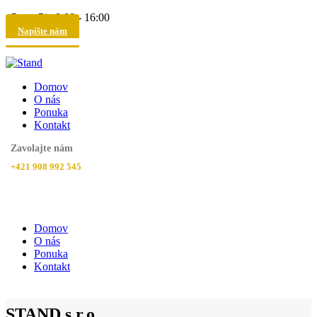
Pon - Pia 8:00 - 16:00
Napíšte nám
Domov
O nás
Ponuka
Kontakt
Zavolajte nám
+421 908 992 545
Domov
O nás
Ponuka
Kontakt
STAND s.r.o.